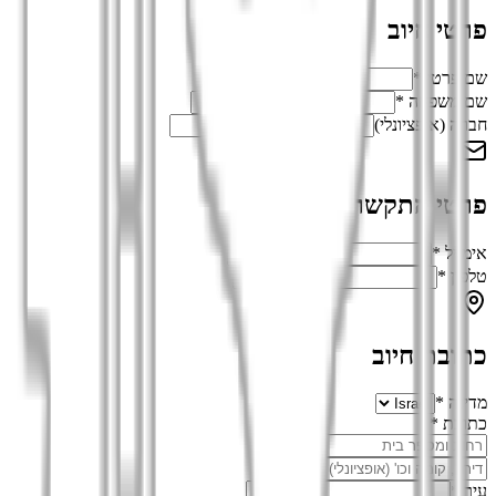
פרטי חיוב
שם פרטי *
שם משפחה *
חברה (אופציונלי)
פרטי התקשרות
אימייל *
טלפון *
כתובת חיוב
מדינה *
כתובת *
עיר *