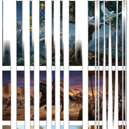
כללי
סיפור צ'רקסי – כיצד באו לעולם וַורְזָמֵג ויִמִיס
סיפור גניבת תפוחי הזהב והולדתם של וַורְזָמֵג ויִמִיס: מסע אל לב
המיתולוגיה הצ'רקסית
תרגום ועריכה: יואל שלום פרץ ספר יסופר כי לנָרְטִים היה עץ זהב. לא
היה זה עץ רגיל...
3 באפריל 2026
מאת
יואל שלום פרץ
כללי
ניתוח של סיפורי "סִירָת אל-אמירה ד'את אל-הימה" במצרים
מאת הבטאללה עומר (Hebatalla Omar), אוניברסיטת נגויה, נגויה,
יפן.נוסח עברי (עיבוד...
24 במרץ 2026
מאת
יואל שלום פרץ
כללי