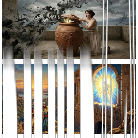
על התפר שבין המיתולוגיה הקלאסית לפרשנות הרנסנס, מהסיודוס
ואיזופוס ועד ימינו.
הסיפור על "תיבת פנדורה" מופיע לראשונה אצל הֵסְיוֹדוֹס ביצירתו
הפיוטית "מעשים וי...
20 באפריל 2026
מאת
יואל שלום פרץ
כללי
בני השחץ מססון – על אודות האפוס הארמני הלאומי
עזי הנפש מססון: מסע בעקבות האפוס הלאומי הארמני וסיפורה המופלא
של הנסיכה דזובינאר
בני השחץ מסָסוּן (דוד מסָסוּן)האפוס ארמני הלאומי בתרגום שירי "בני
השחץ מססון" הו...
10 באפריל 2026
מאת
יואל שלום פרץ