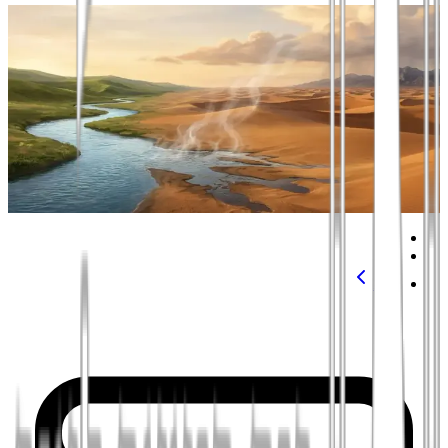
כללי
סיפור הנחל והחול: סיפור עם ערבי
משל סופי על התמסרות, שינוי וגילוי המהות האמיתית
נחל מים, שמקורו בהרים רחוקים, שטף וזרם דרך ארוכהבאזורים מיושבים
עד אשר הגיע לבסו...
23 בינואר 2026
מאת
יואל שלום פרץ
1
2
הבא