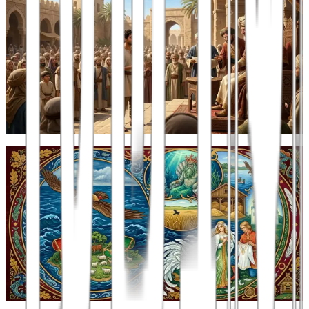
חסן הפיקח
התחבולה שהשתבשה: סיפורו של חסן שהפך את גזר הדין לניצחון
סיפור עממי מהכפר ערב אל מאריסאתאסע"י 17418 7/8/1982הקליט:
יואל פרץ היה היה מלך ו...
12 במרץ 2026
מאת
יואל שלום פרץ
כללי
צאר הים ווָסִילִֿיסָה החכמה: סיפור עם רוסי
מעשייה רוסית קלאסית על הצאר שחמל על הנשר, ועל הבן שנאלץ
להתמודד עם צאר הימים
נוסח עברי: יואל פרץ הרחק הרחק מעבר לשלוש כפול תשע ממלכות,
בממלכה השלושים, חיפעם...
28 בפברואר 2026
מאת
יואל שלום פרץ