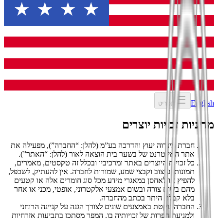
English
תפריט
מדיניות זכויות יוצרים
חברת מינרוה יעוץ והדרכה בע”מ (להלן: “החברה”), מפעילה את
אתר האינטרנט של בשער בית הוצאה לאור (להלן: “האתר”).
כל זכויות היוצרים באתר ומרכיביו ובכלל זה טקסטים, מאמרים,
תמונות, עיצוב וקבצי שמע, שמורות לחברה. אין להעתיק, לשכפל,
להפיץ או לאחסן במאגרי מידע מכל סוג חומרים אלה או קטעים
מהם בשום צורה ובשום אמצעי אלקטרוני, אופטי, מכני או אחר
בלא קבלת היתר בכתב מהחברה.
החברה נוקטת באמצעים שונים לצורך הגנה על קניינה הרוחני
ולמניעת הפרות של זכויותיה בו. המפר מסתכן בתביעות אזרחיות