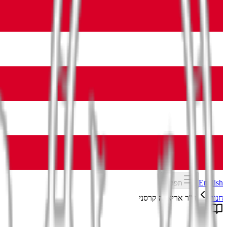
English
תפריט
חנות
ד"ר אריאלה קרסני