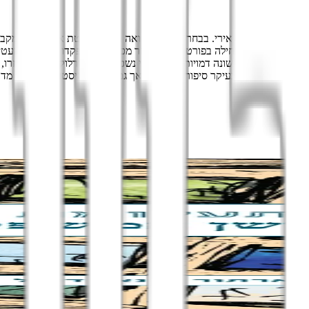
טלנד למשפחה קתולית שמרנית ואמידה ממוצא אירי. בבחרותו למד רפואה באוניברסיטת אד
רפאות שפתח, תחילה בפורטסמות ולאחר מכן בלונדון, פקדו מטופלים מעטים.
י הראשון שלו, בו הופיעו לראשונה דמויותיהם הבלתי נשכחות של שרלוק הולמס וע
ת הענפה כוללת בעיקר סיפורת בלשית, אך גם רומנים היסטוריים, ספרי מדע 