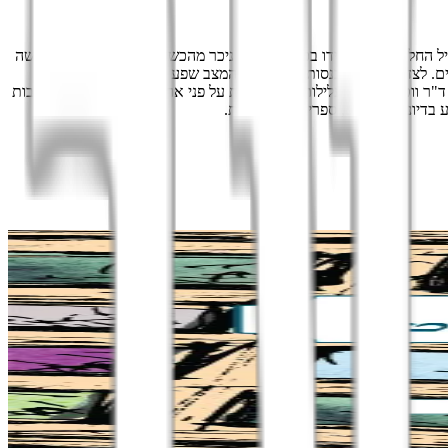
ינבורו ובמקביל החל לשלוח את ידו בכתיבה. חלק ניכר מהכשרתו המעשית כרופא עשה
 לצד מיעוט ההכנסות, הביא עמו המצב שפע של זמן, אותו ניצל דויל
וזרו, ד"ר ווטסון, אשר עלילותיהם נפרשות על פני ארבעה רומנים ועשרות רבות
בדיוני, מאמרים, ספרי שירה ומחזות.