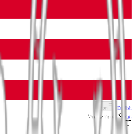
English
תפריט
חנות
ארתור קונן דויל