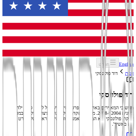
English
תפריט
חנות
דוד פולונסקי
דוד פולונסקי
מחשובי המאיירים בארץ. חתן פרס מוזיאון ישראל לאיור ספרי ילדים
בשנים 2004 ו-2008. מלמד באקדמיה לאמנות ועיצוב בצלאל ובמכללת
שנקר. פולונסקי הוא המעצב האמנותי והמאייר הראשי של הסרט 'ואלס
עם באשיר'.