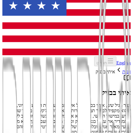
English
תפריט
חנות
איתי בבניק
איתי בבניק
כבר מגיל שש, איתי בבניק צולל אל מעמקי עולמות המדע הבדיוני, תוך
שהוא מקפיד לבחור תמיד ביצירות המאתגרות וה'קשות' ביותר שהז'אנר
מציע. במישור האישי, איתי הוא איש משפחה – נשוי, בן זוג ואב לשלושה
– המגדיר את עצמו בגאווה כגיק וכחנון מושבע. מעבר לכך, הוא משמש
כמעין מאגר אנושי ובלתי נדלה של מידע מגוון ופרטי טריוויה, מהסוג
שרבים עשויים להחשיב כחסר תועלת לחלוטין.