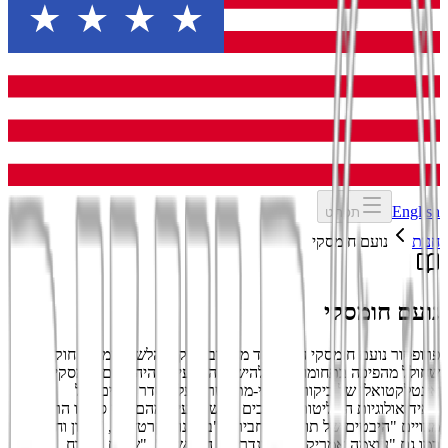
English
תפריט
חנות
נועם חומסקי
נועם חומסקי
פרופסור נועם חומסקי הוא אחד מחשובי חוקרי הלשון בימינו - חוקר
שחולל מהפיכה בתחומו. נוסף להישגיו המדעיים, היה נועם חומסקי לחלוץ
אינטלקטואלי של ביקורת בלתי-מתפשרת על הסדר הקיים, על
האידיאולוגיות השליטות והערכים המשתמעים מהם. בין ספריו הרבים
מצויים "היבטים של תורת התחביר", "בלשנות קרטזית", "לשון וחירות"
כמו גם "עוצמה אמריקנית והמנדרינים החדשים", "שלום במזרח